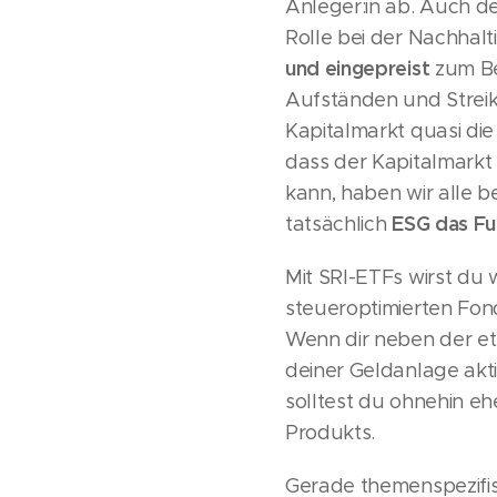
Anleger:in ab. Auch der
Rolle bei der Nachhalt
und eingepreist
zum Be
Aufständen und Streik
Kapitalmarkt quasi di
dass der Kapitalmarkt 
kann, haben wir alle b
ESG das Fu
tatsächlich
Mit SRI-ETFs wirst du 
steueroptimierten Fond
Wenn dir neben der et
deiner Geldanlage akt
solltest du ohnehin e
Produkts.
Gerade themenspezifis