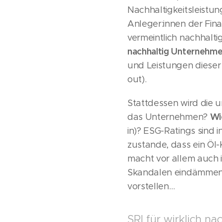
Nachhaltigkeitsleistun
Anleger:innen der Fi
vermeintlich nachhal
nachhaltig Unternehme
und Leistungen dieser 
out).
Stattdessen wird die 
Wi
das Unternehmen?
in)? ESG-Ratings sind
zustande, dass ein Öl
macht vor allem auch i
Skandalen eindämmen ka
vorstellen…
SRI für wirklich n