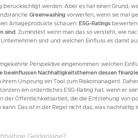
g berücksichtigt werden. Aber es hat einen Grund, w
Greenwashing
nanzbranche
vorwerfen, wenn sie mal ge
ESG-Ratings
tigen Anlageprodukte schauen:
bewerten
n sind
. Zumindest wenn man das so versteht, wie nac
Unternehmen sind und welchen Einfluss es damit auf 
umgekehrte Perspektive eingenommen: welchen Einflu
e beeinflussen Nachhaltigkeitsthemen dessen finanziel
 in ihrem Ursprung ein Tool zum Risikomanagent. Dah
-Konzern ein ordentliches ESG-Rating hat, wenn er s
n der Öffentlichkeitsarbeit, die die Entstehung von p
nn. Das ist in der Regel nicht das, was nachhaltig 
achhaltige Geldanlage?