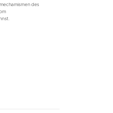
Wirkmechamismen des
vom
nnst.