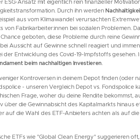
 ESG-Ansatz mit eigentlich rein finanzieller Motivation
Nachhaltigkei
igkeitstransformation. Durch ihn werden
ispiel aus vom Klimawandel verursachten Extremw
s von Fabrikarbeiter:innen bei sozialen Problemen. D
e Chance geboten, diese Probleme durch reine Gewinn
bei Aussicht auf Gewinne schnell reagiert und immens
ei der Entwicklung des Covid-19-Impfstoffs gesehen. I
ndament beim nachhaltigen Investieren
.
weniger Kontroversen in deinem Depot finden (oder na
spolice - unseren Vergleich Depot vs. Fondspolice k
hischen Frage, woher du deine Rendite bekommst, auc
iv über die Gewinnabsicht des Kapitalmarkts hinaus e
her auf die Wahl des ETF-Anbieters achten als auf d
che ETFs wie "Global Clean Energy" suggerieren oft