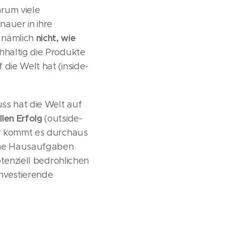
arum viele
nauer in ihre
nicht, wie
 nämlich
hhaltig die Produkte
die Welt hat (inside-
ss hat die Welt auf
len Erfolg
(outside-
er kommt es durchaus
eine Hausaufgaben
otenziell bedrohlichen
Investierende