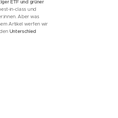
tiger ETF und grüner
est-in-class
und
er:innen. Aber was
em Artikel werfen wir
Unterschied
 den